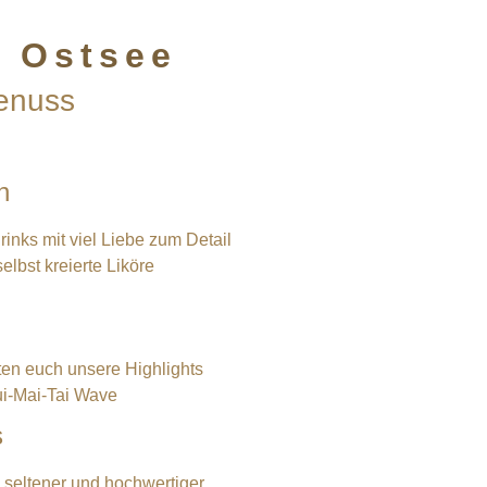
r Ostsee
Genuss
n
nks mit viel Liebe zum Detail
elbst kreierte Liköre
ten euch unsere Highlights
ui-Mai-Tai Wave
s
 seltener und hochwertiger